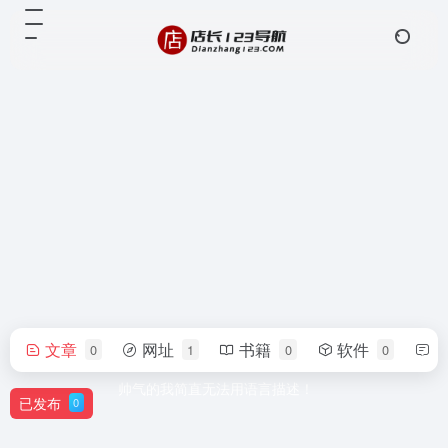
文章
网址
书籍
软件
0
1
0
0
UkywHNpZA
帅气的我简直无法用语言描述！
已发布
0