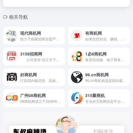
相关导航
现代商机网
有商机网
致力于搭建招商加盟严选平台。我们为广大创业者提供一对一“定制化”创富项目，为招商企业提供一站式托管解决方案，让加盟信息高效、快速、精准的在双方之间流转，提高招商加盟对接率。
如果您想创业、赚钱、找商机、投资、开店致富或者学技术,赚钱方法,投资项目,投资开店,热门生意,创业,项目发布,有商机项目发布网是您最需要的信息库。有商机项目发布网,您走向成功的指南针！
3158招商网
1必8商机网
公司坚持“信立天下、...
集资讯传媒、电子商务、商业服务于一体的加盟招商门户，致力于为加盟连锁行业的创业人群提供网络平台，让广大创业者得到全面的加盟信息，以及有价值的加盟项目资讯。
好商机网
96.cn商机网
打造国内最优质、高效、安全、便捷的招商合作商机信息综合服务互动平台——中国好商机网络平台。
96.cn商机精选是国内最顶尖的品牌营销与创富平台，项目包括服装、餐饮、家居、美容、环保等，最具潜力的小本创业商机 ，让你快速成为创富成功人士！
广州08商机网
315聚商机
08商机网成立于2006年，是国内专业的品牌招商加盟与创业孵化平台。针对于优质项目提供集品牌推广、招商代理、投资创业、行业资讯等全方位的综合服务。
专业的互联网信息平台，依托海量的商机，精准的行业细分，服务于广大创业、开店、招商、连锁等用户和客户!