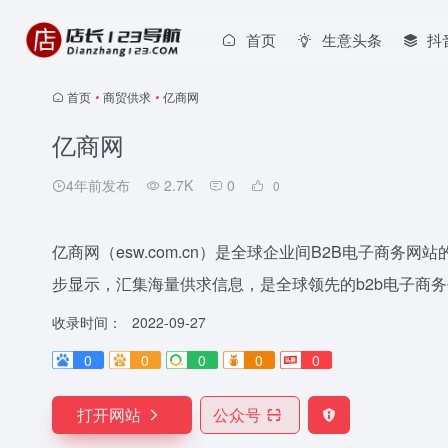
首页
生意头条
抖
首页
•
商贸供求
•
亿商网
亿商网
4年前发布
2.7K
0
0
亿商网（esw.com.cn）是全球企业间B2B电子商务
步显示，汇集海量供求信息，是全球领先的b2b电子商
收录时间：
2022-09-27
0
0
0
0
0
打开网站
公众号