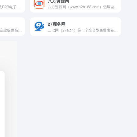
八方资源网
久发网b2b发布信息是业内领先B2B电子商务网站，为广大商家提供信息发布、网络营销推广等服务平台，是中小企业免费发布信息的B2B平台，是您拓展市场及网上推广首选的B2B电子商务网站。
八方资源网（www.b2b168.com）倡导自由的网上贸易，为全球220个国家和地区的商人提供在线贸易服务。融供应商机、求购信息、企业目录于一体，正在成为全球商人销售产品、开展网上贸易及网络推广的首选电子商务网站
27商务网
黄页88网的B2B推广平台，为企业提供高级会员营销服务和信息增值服务。黄页88组建了社交平台和网络营销学院
二七网（27a.cn）是一个综合型免费发布信息的B2B电子商务平台,为您汇集全面的B2B行业资讯、供应、求购、品牌、加盟信息,是企业寻求电子商务网络贸易信息的首选行业平台