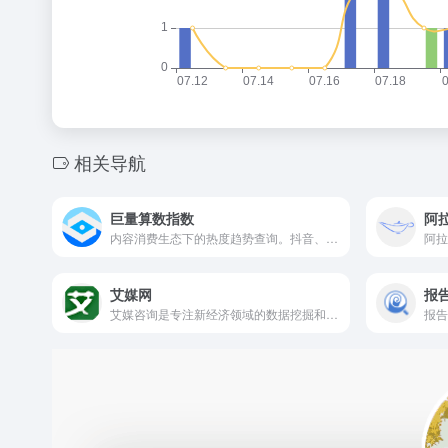
相关导航
巨量算数指数
阿
内容消费生态下的热度趋势查询。抖音、今日头条等多端热词指数查询，及相关热点关联分析、用户画像等深度下钻分析。
艾媒网
报
艾媒咨询是专注新经济领域的数据挖掘和数据报告分析机构,每年公开或者定制发布基于大数据的行业研究报告_市场调研报告超2000份,覆盖房地产、IT互联网、金融、人工智能、新零售、游戏、音乐、教育、VR、网络安全等领域