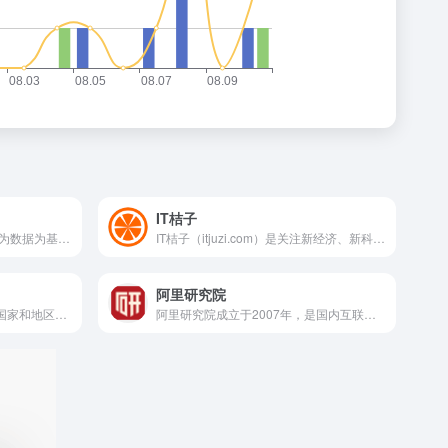
IT桔子
百度指数是以百度海量网民行为数据为基础的数据分享平台。在这里，你可以研究关键词搜索趋势、洞察网民兴趣和需求、监测舆情动向、定位受众特征。
IT桔子（itjuzi.com）是关注新经济、新科技和泛TMT领域的创业投资数据库和商业信息服务提供商,致力于打造IT互联网企业以及投资机构的投融资数据库,为投资人、创业者或者企业提供最新项目、投资收购新闻、行业调研、商务线索、国外项目等服务的信息数据服务商。
阿里研究院
所未有地覆盖全球超过195个国家和地区的经济数据（宏观经济、GDP、进出口、能源等）。CEIC帮助您一站式获取来自上千个数据源的百万级的时间序列数据，客服团队帮助您寻找或解释您想要的数据信息。
阿里研究院成立于2007年，是国内互联网企业中第一家内设研究智库。过去12年，阿里研究院见证、参与和推动了电子商务、数字经济的发展，已成为在国内外数字经济和数字治理研究领域具有广泛影响力的企业智库。 阿里研究院秉承开放、分享、透明、责任的互联网精神，扎根阿里巴巴数字经济体丰富的商业生态，依托海量的数据和案例，洞察新知、共创未来，引领着数字经济和数字治理研究。