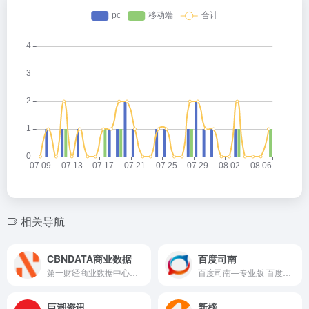
相关导航
CBNDATA商业数据
百度司南
第一财经商业数据中心（CBNData）隶属于上海文化广播影视集团，是国内领先的消费研究机构及数字化增长服务商。CBNData消费站整合中国最大的财经媒体集团（第一财经）优势资源，通过消费数据研究报告、数据指数、新闻、活动、视频/直播等形式丰富的数字化消费行业应用场景，面向品牌企业全面输出消费数据、行业研究、信息聚合、营销传播及商业公关等产品及服务。
百度司南—专业版 百度首款大数据商业决策平台 演示 百度司南—舆情分析 专业互联网舆论监测分析工具 查看 了解 百度司南—户外版 基于大数据的O2O分析平台
巨潮资讯
新榜