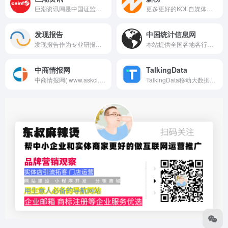
巨潮资讯网是中国证监会指定的上市公司信息披露网站，平台提供上市公司公告、公司资讯、公司互动、股东大会网络投票等内容功能，一站式服务资本市场投资者。
更多更好的KOL自媒体，品效合一的传播销售方案，尽在新榜：微信微博广告营销、新榜有赚平台、电商导购、数据咨询…
发现报告
中国统计信息网
发现报告作为专业研报平台,收录最新、最全行业报告,可免费阅读各类行业分析报告、公司研究报告、券商研报等。智能分类搜索,支持全文关键词匹配,可下载PDF、Word格式报告。
本站提供全国各地各行业的统计年鉴、统计公报、GDP资料
中商情报网
TalkingData
中商情报网( www.askci.com)是专业的产业咨询服务机构中商产业研究院运营的产业情报分享云平台,主要提供研究报告,行业分析,市场调研,市场调查报告,投资咨询报告,项目可行性研究报告,商业计划书,产业规划,园区规划,产业链图谱，产业招商指引，产业招商地图，产业招商策划,项目定位策划,项目概念性规划设计等服务
TalkingData移动大数据服务平台；提供全面的产品统计分析服务、权威的移动行业数据解析，帮助你用数据说话。