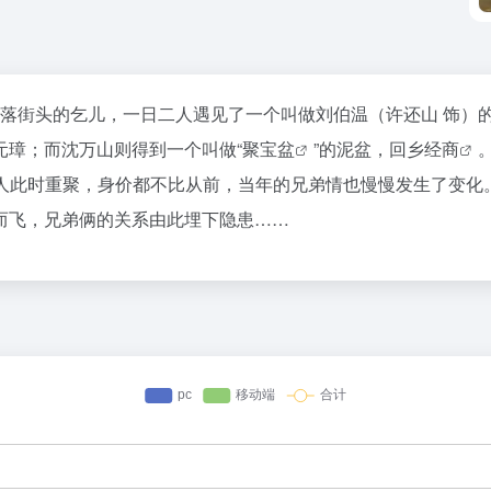
流落街头的乞儿，一日二人遇见了一个叫做刘伯温（许还山 饰）
元璋；而沈万山则得到一个叫做“
聚宝盆
”的泥盆，回乡
经商
人此时重聚，身价都不比从前，当年的兄弟情也慢慢发生了变化
而飞，兄弟俩的关系由此埋下隐患……