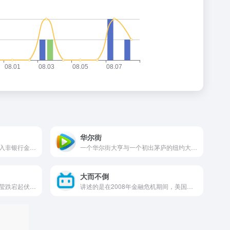
华尔街
讲述的是纳税人的钱是如何流入非银行金融机构中的，从而揭示金融风暴的根源。
一个华尔街大亨与一个初出茅庐的纽约大学生的故事，值得一看的是，这个虽然野心勃勃但投报无门的大学生，利用股市内幕赚钱得到大亨的重用
大而不倒
清末出身民间的陕西女首富周莹跌宕起伏的人生故事。
讲述的是在2008年金融危机期间，美国财政部和美联储联合救市的过程。