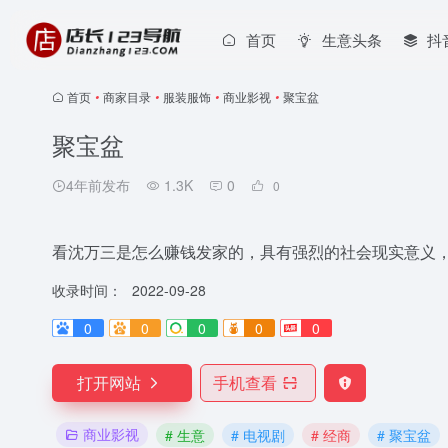
首页
生意头条
抖
首页
•
商家目录
•
服装服饰
•
商业影视
•
聚宝盆
聚宝盆
4年前发布
1.3K
0
0
看沈万三是怎么赚钱发家的，具有强烈的社会现实意义
收录时间：
2022-09-28
0
0
0
0
0
打开网站
手机查看
商业影视
# 生意
# 电视剧
# 经商
# 聚宝盆