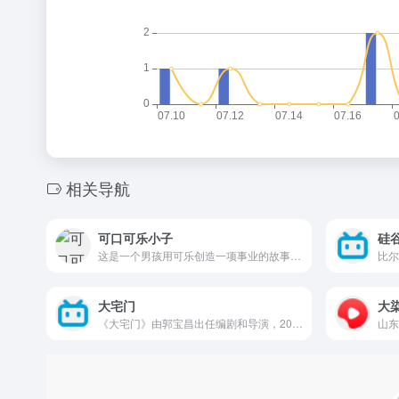
相关导航
可口可乐小子
硅
这是一个男孩用可乐创造一项事业的故事。作为一个碳酸饮料的营销从业员，他不得不回答一个问题，在边远的澳大利亚小镇，为什么没有一瓶可口可乐？
大宅门
大
《大宅门》由郭宝昌出任编剧和导演，2001年荣获中央电视台收视冠军。 剧中讲述了医药世家白府经历清末、民国、军阀混战、解放等时期的浮沉变化，忠实地反映了同仁堂这个大家族随着国家、民族的历史发展而发展的渐变过程。