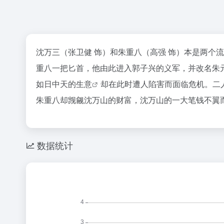
沈万三（张卫健 饰）和朱重八（高强 饰）本是两个
重八一把匕首，他由此进入郭子兴的义军，并改名朱
如日中天的
生意
却在此时遭人陷害而面临危机。二
朱重八却觊觎沈万山的财富，沈万山的一大笔钱不翼
数据统计