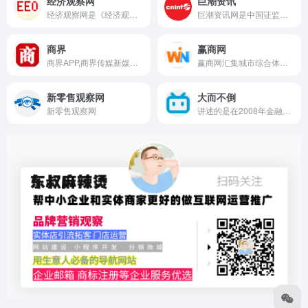
经济观察网
巨潮资讯
经济观察网是《经济观察报》社倾力制作的全新商业资讯平台,经济观察网冷静理智的报道风格,并糅合最新的网络技术,拥有专业的采编力量以及独家的新闻报道,为
巨潮资讯网是中国证监会指定的上市公司信息披露网站，平台提供上市公司公告、公司资讯、公司互动、股东大会网络投票等内容功能，一站式服务资本市场投资者。
商界
赢商网
商界APP,商界传媒新媒体,商界APP整合了商界传媒旗下各媒体的信息服务之菁华，更以新锐思维、超前想象关注商业思维,以故事文本、独特视角关注商人和企业,汇集商界经营之道,看商界丰富人生。
赢商网汇集城市综合体、购物中心、社区商业、商业街、奥特莱斯、旅游地产最新资讯，依托于分布全国的专业采编团队、强大的行业资源和数据优势，致力于为中国商业地产和零售商业提供快速深入的资讯和行业研究服务。
新零售观察网
大而不倒
新零售观察网
讲述的是在2008年金融危机期间，美国财政部和美联储联合救市的过程。