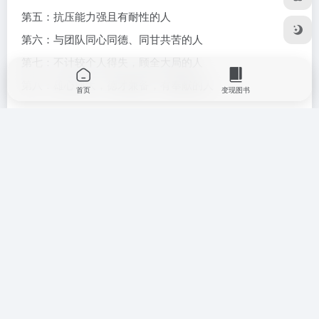
第五：抗压能力强且有耐性的人
第六：与团队同心同德、同甘共苦的人
第七：不计较个人得失，顾全大局的人
第八：雄心博大，德才兼备，有奉献的人
首页
变现图书
生意头条
# 做生意
# 团队
# 新行业
# 朋友圈
©
版权声明
文章版权归作者所有，未经允许请勿转载。
上一篇
下一篇
低调生长的耳朵经济，正上演一
天猫好房开启房产保卫战开始为
场出海的野蛮故事
房地产行业打造数字“新基建”
相关文章