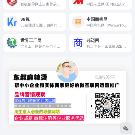
积极倡导网上自由贸易，是国内不错的B2B电子商务平台和营销服务提供商。并且定位于链接企业与服务，以打造全球领先的B2B综合服务生态平台为企业使命。
中国制造网-国内综合B2B电子商务平台，覆盖全行业品类：工业品、原材料、家居百货和商务服务等。为供应商提供免费搭建企业展厅、免费发布产品、移动营销及深度推广服务，帮助供应商获取商机。为采购商提供采购寻源、采供协同、采购管理、在线交易、供应链金融等服务，帮助企业提升采购效率、降低采购成本。
36氪
中国商机网
36氪通过全面，独家的视角为用户深度剖析最前沿的资讯，致力于让一部分人先看到未来，内容涵盖快讯，科技，金融，投资，房产，汽车，互联网，股市，教育，生活，职场等，秉承着新商业媒体人的使命砥砺前行"
中国商机网（www.webscn.com）b2b电子商务平台自创立起一直致力于企业免费发布信息，是全国著名的b2b电子商务平台，引领这免费b2b网站的潮流，在这里企业可以免费发布大量的B2B信息，B2B产品信息，有助于提高企业产品销量，带动企业在网络B2B电子平台发展!
世界工厂网
邦迈网
世界工厂网是企业电子商务综合服务平台，致力于为企业提供高标准的线上生态建设服务。以“线上总部”思想为依据，服务客户在全球市场格局内的营销、采购、品牌、团队、商务、转化、产品等领域的全面升级
邦迈网是一家免费B2B网站、B2B电子商务平台、免费发布供应信息网站，找B2B信息网、B2B免费发布、免费的B2B、B2B免费信息网就来邦迈网