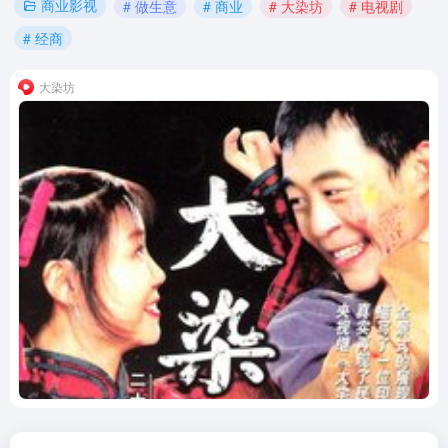
商业影视
# 做生意
# 商业
# 大染坊
# 电视剧
# 经商
大染坊