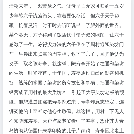
清朝末年，一派萧瑟之气。父母早亡无家可归的十五岁
少年陈六子流落街头，靠着要饭存活。但六子天子聪
颖，机智灵活，时不时去听听说书，了解外面的世界。
某个冬天，六子得到了饭店伙计锁子叔的照顾，让六子
感激了一生。冻得没办法的六子倒在了周村通和染坊门
前，早晨出来扫雪的周掌柜，救下了六子，且把他认为
义子，取名陈寿亭。就这样，陈寿亭开始了在通和染坊
的生活。时光荏苒，十年间，寿亭通过自己的勤奋和机
智，熟练的掌握了染坊的所有技艺和事项，把通和染坊
经营成了周村的最
大染坊
，引起了大亨染坊老板的觊
觎。他想通过贿赂把寿亭挖过来，寿亭却意志坚定，连
绑架他的土匪都对他心生敬佩。就这样，周村上下无人
不知晓陈寿亭。大户卢家老爷看中了寿亭，想让其去青
岛协助从德国归来学印染的儿子卢家驹。寿亭因此走上