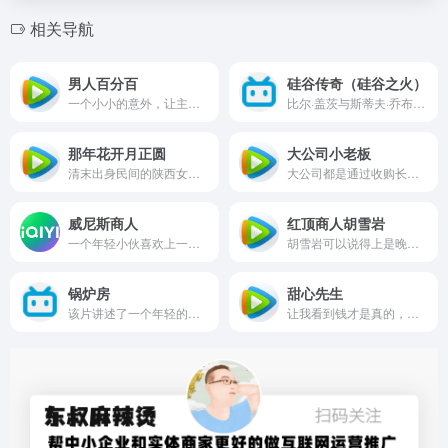
相关导航
男人百分百
硅谷传奇（硅谷之火）
一个小小的意外，让主角具备了能够阅读女性头脑的能力，这是一部用巧妙的方式揭示女性所思所想的影片。商业心理学、女性行为学、广告学等都是这部影片中可学习的亮点。
比尔·盖茨与斯蒂夫·乔布斯几乎在所有方面的看法、观点都是对立的，他们只有在一个事情上是共同的，那就是尽一切可能封杀这个影片。
那年花开月正圆
大公司小老板
清末出身民间的陕西女首富周莹跌宕起伏的人生故事。
大公司都是通过收购长大的，你会收购吗？知道收购后销售主管是怎么想的吗？知道销售人员背后议论什么吗？
威尼斯商人
红顶商人胡雪岩
一个年轻小伙喜欢上一个富家千金，想抱得美人归，但他必须支付三千达科特。
胡雪岩可以说得上是晚晴最富可敌国的著名企业家，政治家。作为名副其实的排名第一，实在是很值得大家所学习所借鉴的。
锅炉房
甜心先生
该片讲述了一个年轻的经纪人通过欺骗为自己牟取暴利但敌不过良心的谴责弃恶从善的故事。
让我看到钱才是真的，任何生意都如此。生意中没有牢靠的友谊，这是你在创业前必须要牢记的教训。