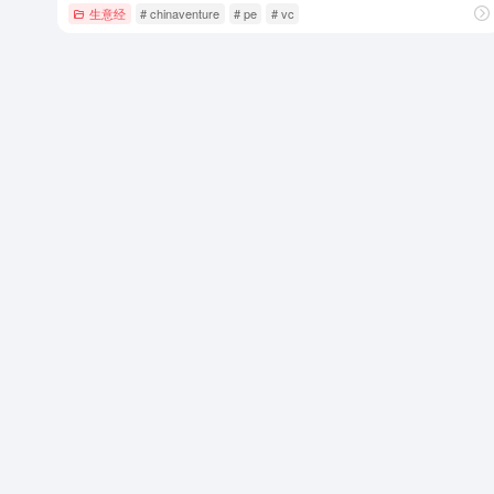
生意经
# chinaventure
# pe
# vc