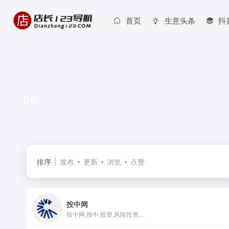
首页
生意头条
抖
pe
共 1 篇网址
排序
发布
更新
浏览
点赞
投中网
投中网,投中,投资,风险投资,...